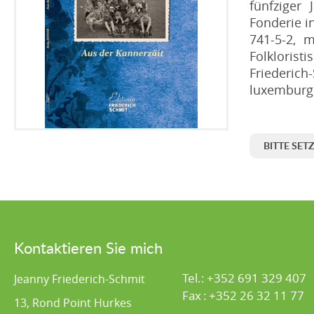
fünfziger 
Fonderie i
741-5-2, m
Folkloris
Friederi
luxemburgi
BITTE SET
Kontaktieren Sie mich
Tel.:
+352 691 329 407
Jeanny Friederich-Schmit
Fax
:
+352 26 32 11 77
13, Rond Point Hurkes